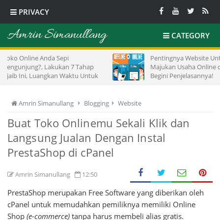
PRIVACY
Amrin Simanullang
CATEGORY
 Sepi
Pentingnya Website Untuk
kukan 7 Tahap
Majukan Usaha Online dan Offline,
kan Waktu Untuk
Begini Penjelasannya!
Amrin Simanullang
Blogging
Website
Buat Toko Onlinemu Sekali Klik dan
Langsung Jualan Dengan Instal
PrestaShop di cPanel
Amrin Simanullang
12:50
PrestaShop merupakan Free Software yang diberikan oleh
cPanel untuk memudahkan pemiliknya memiliki Online
Shop
(e-commerce)
tanpa harus membeli alias gratis.